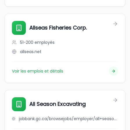
Allseas Fisheries Corp.
51-200
employés
allseas.net
Voir les emplois et détails
All Season Excavating
jobbank.gc.ca/browsejobs/employer/all+season+excavating/ca