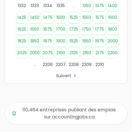
1332
1333
1334
1335
...
1350
1375
1400
1425
1450
1475
1500
1525
1550
1575
1600
1625
1650
1675
1700
1725
1750
1775
1800
1825
1850
1875
1900
1925
1950
1975
2000
2025
2050
2075
2100
2125
2150
2175
2200
...
2206
2207
2208
2209
2210
Suivant
Tous les liens de pages d'organisations
Page 1 des listes d'entreprises
Page 2 des listes d'entreprises
Page 3 des listes d'entreprises
110,464 entreprises publiant des emplois
Page 4 des listes d'entreprises
sur accountingjobs.ca
Page 5 des listes d'entreprises
Page 6 des listes d'entreprises