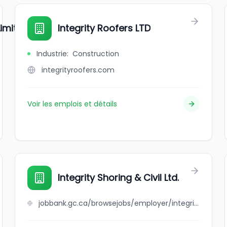
imited
Integrity Roofers LTD
Industrie
:
Construction
integrityroofers.com
Voir les emplois et détails
Integrity Shoring & Civil Ltd.
jobbank.gc.ca/browsejobs/employer/integrity+shoring+%26+civil+ltd./ca