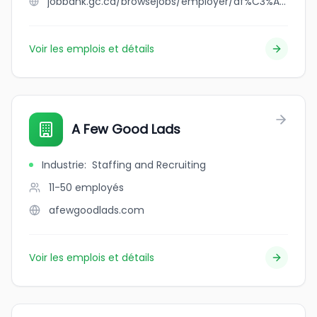
jobbank.gc.ca/browsejobs/employer/af%C3%A9seo/ca
Voir les emplois et détails
A Few Good Lads
Industrie
:
Staffing and Recruiting
11-50
employés
afewgoodlads.com
Voir les emplois et détails