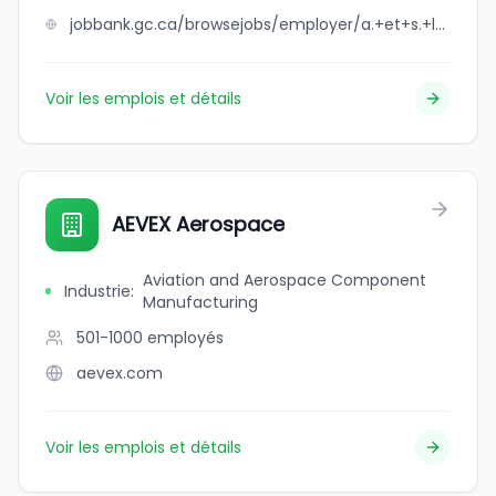
jobbank.gc.ca/browsejobs/employer/a.+et+s.+levesque+%281993%29+inc./ca
Voir les emplois et détails
AEVEX Aerospace
Aviation and Aerospace Component
Industrie
:
Manufacturing
501-1000
employés
aevex.com
Voir les emplois et détails