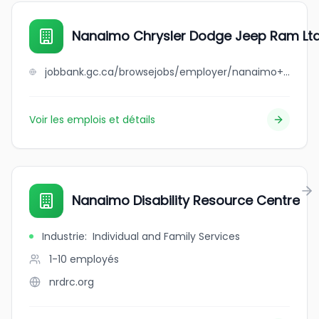
Nanaimo Chrysler Dodge Jeep Ram Ltd
jobbank.gc.ca/browsejobs/employer/nanaimo+chrysler+dodge+jeep+ram+ltd./ca
Voir les emplois et détails
Nanaimo Disability Resource Centre
Industrie
:
Individual and Family Services
1-10
employés
nrdrc.org