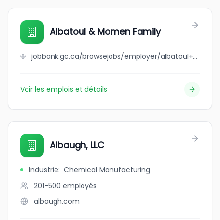
Albatoul & Momen Family
jobbank.gc.ca/browsejobs/employer/albatoul+%26+momen+family/ca
Voir les emplois et détails
Albaugh, LLC
Industrie
:
Chemical Manufacturing
201-500
employés
albaugh.com