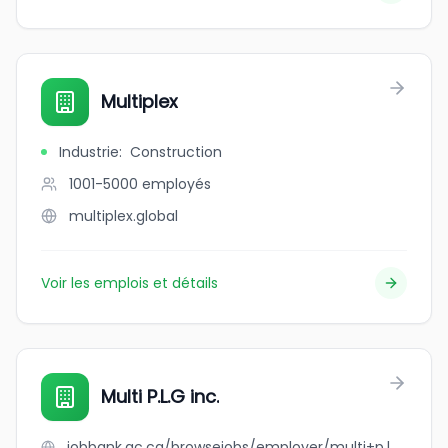
Multiplex
Industrie
:
Construction
1001-5000
employés
multiplex.global
Voir les emplois et détails
Multi P.L.G inc.
jobbank.gc.ca/browsejobs/employer/multi+p.l.g+inc./ca