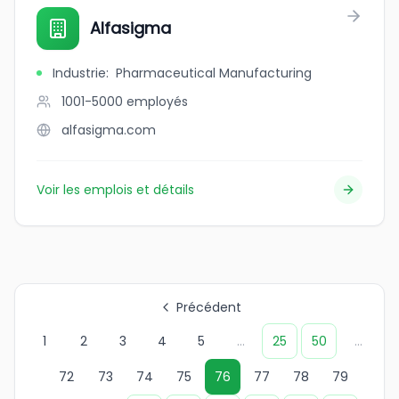
Alfasigma
Industrie
:
Pharmaceutical Manufacturing
1001-5000
employés
alfasigma.com
Voir les emplois et détails
Précédent
1
2
3
4
5
...
25
50
...
72
73
74
75
76
77
78
79