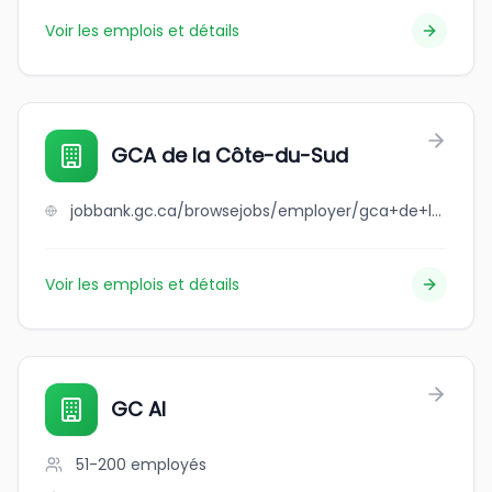
Voir les emplois et détails
GCA de la Côte-du-Sud
jobbank.gc.ca/browsejobs/employer/gca+de+la+c%C3%B4te-du-sud/ca
Voir les emplois et détails
GC AI
51-200
employés