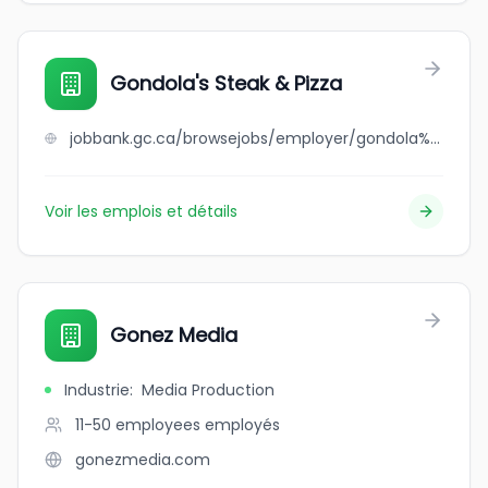
Gondola's Steak & Pizza
jobbank.gc.ca/browsejobs/employer/gondola%27s+steak+%26+pizza/ca
Voir les emplois et détails
Gonez Media
Industrie
:
Media Production
11-50 employees
employés
gonezmedia.com