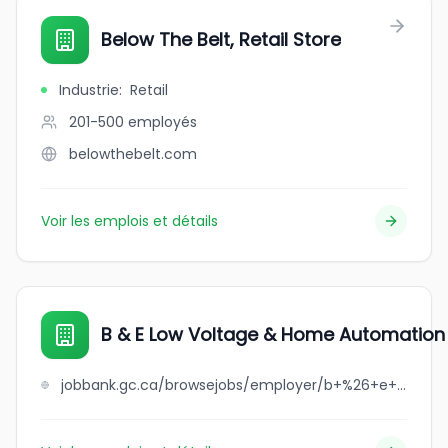
Below The Belt, Retail Store
Industrie
:
Retail
201-500
employés
belowthebelt.com
Voir les emplois et détails
B & E Low Voltage & Home Automation 
jobbank.gc.ca/browsejobs/employer/b+%26+e+low+voltage+%26+home+automation+ltd/ca