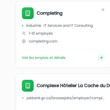
Completing
Industrie
:
IT Services and IT Consulting
1-10
employés
completing.com
Voir les emplois et détails
Complexe Hôtelier La Cache du D
jobbank.gc.ca/browsejobs/employer/complexe+h%C3%B4telier+la+cache+du+domaine+inc./ca