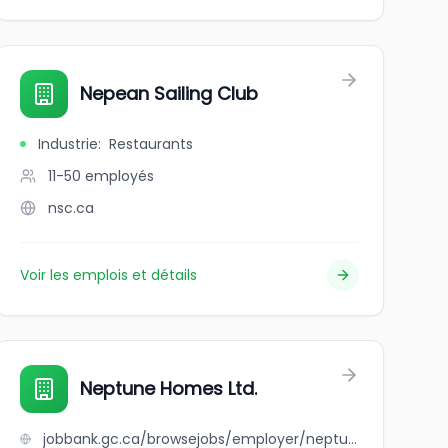
Nepean Sailing Club
Industrie
:
Restaurants
11-50
employés
nsc.ca
Voir les emplois et détails
Neptune Homes Ltd.
jobbank.gc.ca/browsejobs/employer/neptune+homes+ltd./ca