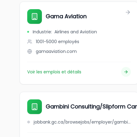
Gama Aviation
Industrie
:
Airlines and Aviation
1001-5000
employés
gamaaviation.com
Voir les emplois et détails
Gambini Consulting/Slipform C
jobbank.gc.ca/browsejobs/employer/gambini+consulting%2Fslipform+canada/ca