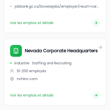
jobbank.gc.ca/browsejobs/employer/neutt+carpentry+%26+home+renovations+-+rural+mb.+youth+program/ca
Voir les emplois et détails
Nevada Corporate Headquarters
Industrie
:
Staffing and Recruiting
51-200
employés
nchinc.com
Voir les emplois et détails