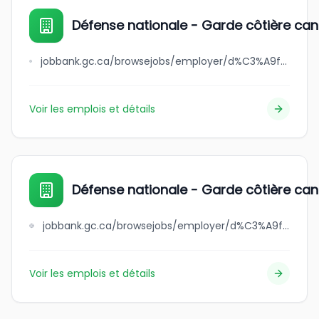
Défense nationale - Garde côtière can
jobbank.gc.ca/browsejobs/employer/d%C3%A9fense+nationale+-+garde+c%C3%B4ti%C3%A8re+canadienne+-+direction+g%C3%A9n%C3%A9rale+des+services+des+a%C3%A9ronefs/ca
Voir les emplois et détails
Défense nationale - Garde côtière can
jobbank.gc.ca/browsejobs/employer/d%C3%A9fense+nationale+-+garde+c%C3%B4ti%C3%A8re+canadienne+-+flotte/ca
Voir les emplois et détails