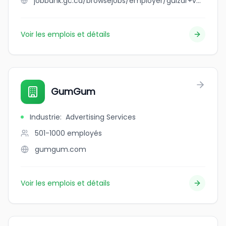
jobbank.gc.ca/browsejobs/employer/gulzar+verjee/ca
Voir les emplois et détails
GumGum
Industrie
:
Advertising Services
501-1000
employés
gumgum.com
Voir les emplois et détails