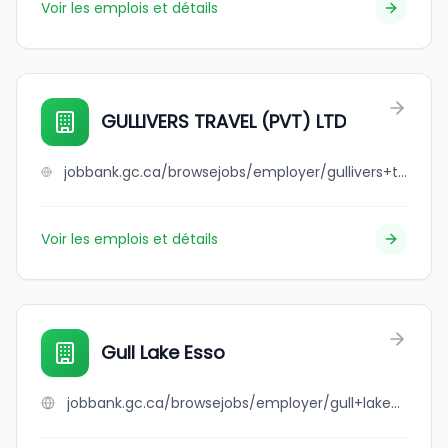
Voir les emplois et détails
GULLIVERS TRAVEL (PVT) LTD
jobbank.gc.ca/browsejobs/employer/gullivers+travel+%28pvt%29+ltd/ca
Voir les emplois et détails
Gull Lake Esso
jobbank.gc.ca/browsejobs/employer/gull+lake+esso/ca