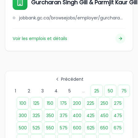
Gurcharan Singh Gill & Parmjit Kaur Gill
jobbank.gc.ca/browsejobs/employer/gurcharan+singh+gill+%26+parmjit+kaur+gill/ca
Voir les emplois et détails
Précédent
1
2
3
4
5
...
25
50
75
100
125
150
175
200
225
250
275
300
325
350
375
400
425
450
475
500
525
550
575
600
625
650
675