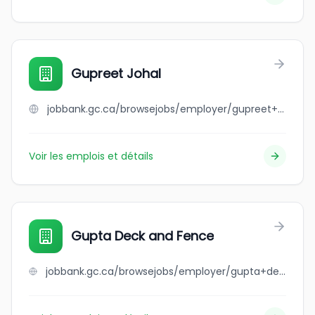
Gupreet Johal
jobbank.gc.ca/browsejobs/employer/gupreet+johal/ca
Voir les emplois et détails
Gupta Deck and Fence
jobbank.gc.ca/browsejobs/employer/gupta+deck+and+fence/ca