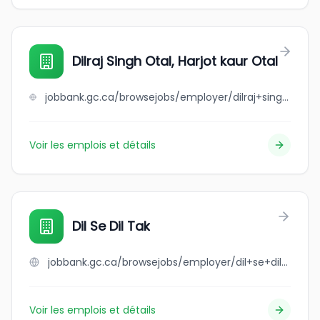
Dilraj Singh Otal, Harjot kaur Otal
jobbank.gc.ca/browsejobs/employer/dilraj+singh+otal%2C+harjot+kaur+otal/ca
Voir les emplois et détails
Dil Se Dil Tak
jobbank.gc.ca/browsejobs/employer/dil+se+dil+tak/ca
Voir les emplois et détails