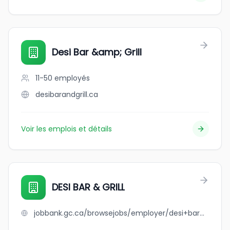
Desi Bar &amp; Grill
11-50
employés
desibarandgrill.ca
Voir les emplois et détails
DESI BAR & GRILL
jobbank.gc.ca/browsejobs/employer/desi+bar+%26+grill/ca