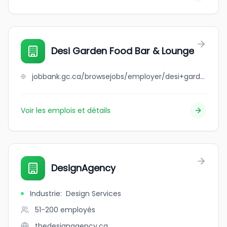
Desi Garden Food Bar & Lounge
jobbank.gc.ca/browsejobs/employer/desi+garden+food+bar+%26+lounge/ca
Voir les emplois et détails
DesignAgency
Industrie
:
Design Services
51-200
employés
thedesignagency.ca