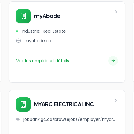
myAbode
Industrie
:
Real Estate
myabode.ca
Voir les emplois et détails
MYARC ELECTRICAL INC
jobbank.gc.ca/browsejobs/employer/myarc+electrical+inc/ca