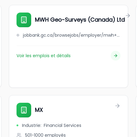
MWH Geo-Surveys (Canada) Ltd
jobbank.gc.ca/browsejobs/employer/mwh+geo-surveys+%28canada%29+ltd/ca
Voir les emplois et détails
MX
Industrie
:
Financial Services
501-1000
employés