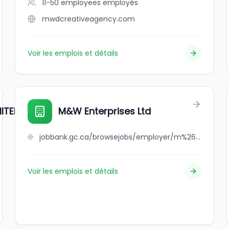
11-50 employees
employés
mwdcreativeagency.com
Voir les emplois et détails
ITED
M&W Enterprises Ltd
jobbank.gc.ca/browsejobs/employer/m%26w+enterprises+ltd/ca
Voir les emplois et détails