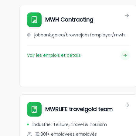
MWH Contracting
jobbank.gc.ca/browsejobs/employer/mwh+contracting/ca
Voir les emplois et détails
MWRLIFE travelgold team
Industrie
:
Leisure, Travel & Tourism
10,001+ employees
employés