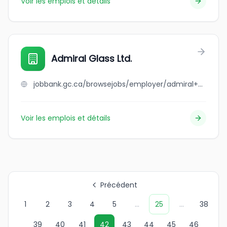
Voir les emplois et détails
Admiral Glass Ltd.
jobbank.gc.ca/browsejobs/employer/admiral+glass+ltd./ca
Voir les emplois et détails
Précédent
1
2
3
4
5
...
25
...
38
39
40
41
42
43
44
45
46