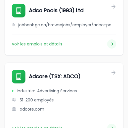
Adco Pools (1993) Ltd.
jobbank.gc.ca/browsejobs/employer/adco+pools+%281993%29+ltd./ca
Voir les emplois et détails
Adcore (TSX: ADCO)
Industrie
:
Advertising Services
51-200
employés
adcore.com