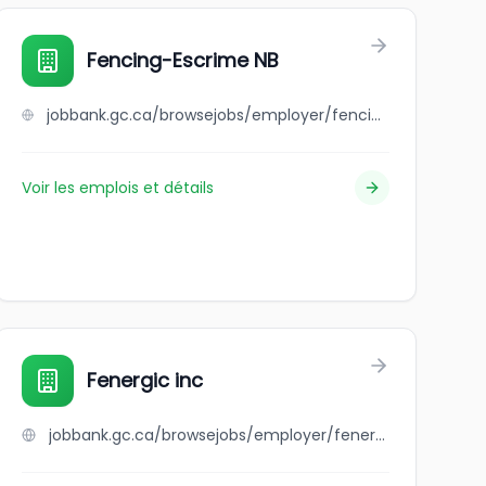
any
Fencing-Escrime NB
jobbank.gc.ca/browsejobs/employer/fencing-escrime+nb/ca
Voir les emplois et détails
Fenergic inc
jobbank.gc.ca/browsejobs/employer/fenergic+inc/ca