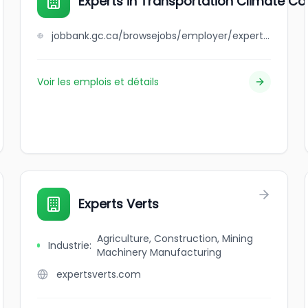
Experts in Transportation Climate Con
jobbank.gc.ca/browsejobs/employer/experts+in+transportation+climate+control+ltd./ca
Voir les emplois et détails
Experts Verts
Agriculture, Construction, Mining
Industrie
:
Machinery Manufacturing
expertsverts.com