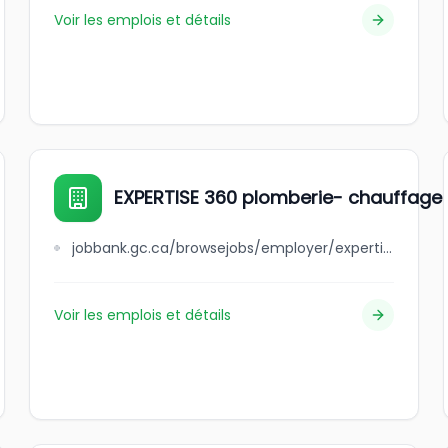
Voir les emplois et détails
EXPERTISE 360 plomberie- chauffage- 
jobbank.gc.ca/browsejobs/employer/expertise+360+plomberie-+chauffage-+%C3%A9lectricit%C3%A9-+excavation/ca
Voir les emplois et détails