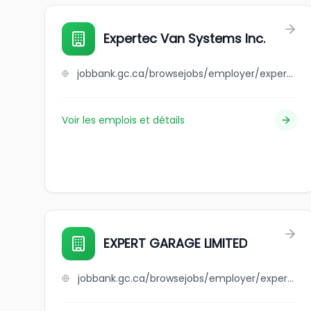
Expertec Van Systems Inc.
jobbank.gc.ca/browsejobs/employer/expertec+van+systems+inc./ca
Voir les emplois et détails
EXPERT GARAGE LIMITED
jobbank.gc.ca/browsejobs/employer/expert+garage+limited/ca