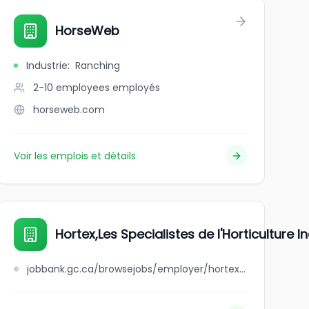
HorseWeb
Industrie
:
Ranching
2-10 employees
employés
horseweb.com
Voir les emplois et détails
Hortex,Les Specialistes de l'Horticulture In
jobbank.gc.ca/browsejobs/employer/hortex%2Cles+specialistes+de+l%27horticulture+inc./ca