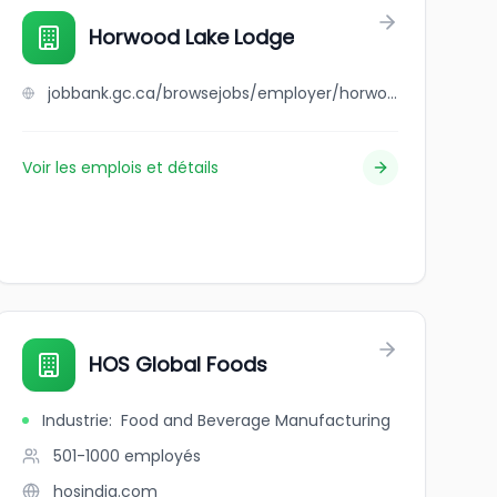
r)
Horwood Lake Lodge
jobbank.gc.ca/browsejobs/employer/horwood+lake+lodge/ca
Voir les emplois et détails
HOS Global Foods
Industrie
:
Food and Beverage Manufacturing
501-1000
employés
hosindia.com