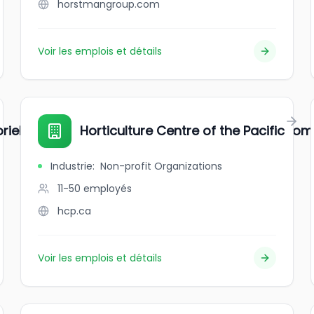
horstmangroup.com
Voir les emplois et détails
iel main-d'œuvre, horticulture ornementale/comm
Horticulture Centre of the Pacific
Industrie
:
Non-profit Organizations
11-50
employés
hcp.ca
Voir les emplois et détails