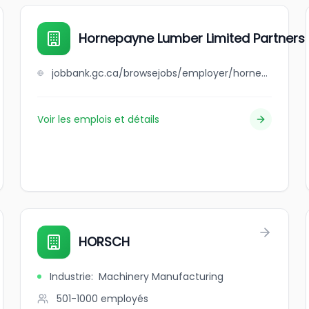
Hornepayne Lumber Limited Partners
jobbank.gc.ca/browsejobs/employer/hornepayne+lumber+limited+partnership/ca
Voir les emplois et détails
HORSCH
Industrie
:
Machinery Manufacturing
501-1000
employés