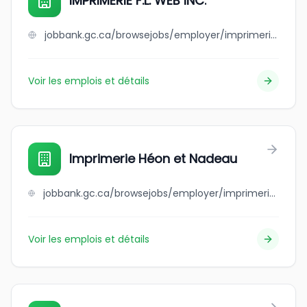
IMPRIMERIE F.L. WEB INC.
jobbank.gc.ca/browsejobs/employer/imprimerie+f.l.+web+inc./ca
Voir les emplois et détails
Imprimerie Héon et Nadeau
jobbank.gc.ca/browsejobs/employer/imprimerie+h%C3%A9on+et+nadeau/ca
Voir les emplois et détails