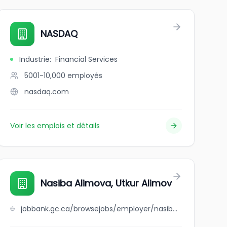
NASDAQ
Industrie
:
Financial Services
5001-10,000
employés
nasdaq.com
Voir les emplois et détails
Nasiba Alimova, Utkur Alimov
jobbank.gc.ca/browsejobs/employer/nasiba+alimova%2C+utkur+alimov/ca