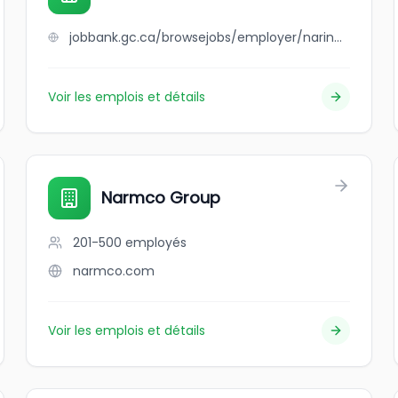
jobbank.gc.ca/browsejobs/employer/narinder+singh+brar/ca
Voir les emplois et détails
Narmco Group
201-500
employés
narmco.com
Voir les emplois et détails