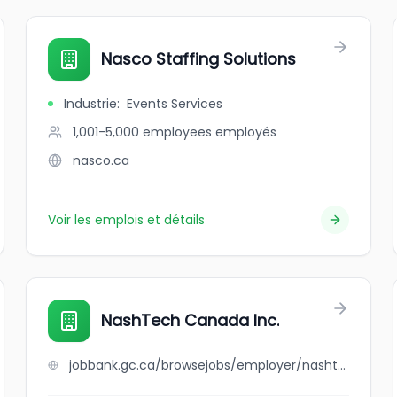
Nasco Staffing Solutions
Industrie
:
Events Services
1,001-5,000 employees
employés
nasco.ca
Voir les emplois et détails
NashTech Canada Inc.
jobbank.gc.ca/browsejobs/employer/nashtech+canada+inc./ca