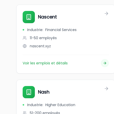
Nascent
Industrie
:
Financial Services
11-50
employés
nascent.xyz
Voir les emplois et détails
Nash
Industrie
:
Higher Education
51-200
employés