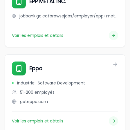
EPP METAL INC.
jobbank.gc.ca/browsejobs/employer/epp+metal+inc./ca
Voir les emplois et détails
Eppo
Industrie
:
Software Development
51-200
employés
geteppo.com
Voir les emplois et détails