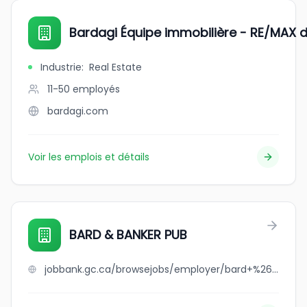
Bardagi Équipe immobilière - RE/MAX d
Industrie
:
Real Estate
11-50
employés
bardagi.com
Voir les emplois et détails
BARD & BANKER PUB
jobbank.gc.ca/browsejobs/employer/bard+%26+banker+pub/ca