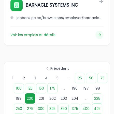
BARNACLE SYSTEMS INC
jobbank.gc.ca/browsejobs/employer/barnacle+systems+inc/ca
Voir les emplois et détails
Précédent
1
2
3
4
5
...
25
50
75
100
125
150
175
...
196
197
198
199
200
201
202
203
204
...
225
250
275
300
325
350
375
400
425