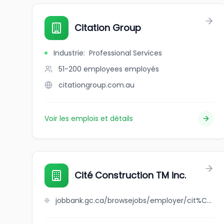
Citation Group
Industrie
:
Professional Services
51-200 employees
employés
citationgroup.com.au
Voir les emplois et détails
Cité Construction TM inc.
jobbank.gc.ca/browsejobs/employer/cit%C3%A9+construction+tm+inc./ca