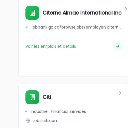
Citerne Almac International inc.
jobbank.gc.ca/browsejobs/employer/citerne+almac+international+inc./ca
Voir les emplois et détails
Citi
Industrie
:
Financial Services
jobs.citi.com