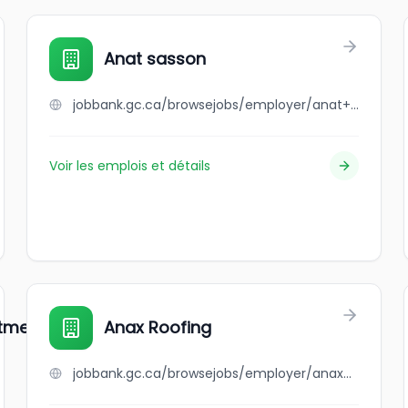
Anat sasson
jobbank.gc.ca/browsejobs/employer/anat+sasson/ca
Voir les emplois et détails
itment
Anax Roofing
jobbank.gc.ca/browsejobs/employer/anax+roofing/ca