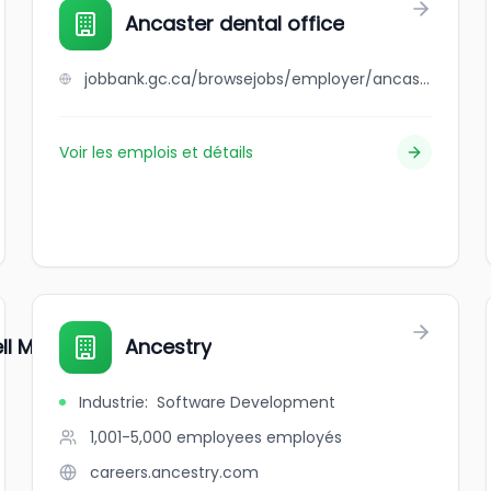
Ancaster dental office
jobbank.gc.ca/browsejobs/employer/ancaster+dental+office/ca
Voir les emplois et détails
ll Marketing
Ancestry
Industrie
:
Software Development
1,001-5,000 employees
employés
careers.ancestry.com