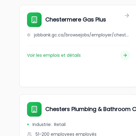
Chestermere Gas Plus
jobbank.gc.ca/browsejobs/employer/chestermere+gas+plus/ca
Voir les emplois et détails
Chesters Plumbing & Bathroom C
Industrie
:
Retail
51-200 employees
employés