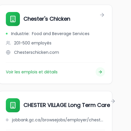
Chester's Chicken
Industrie
:
Food and Beverage Services
201-500
employés
Chesterschicken.com
Voir les emplois et détails
CHESTER VILLAGE Long Term Care
jobbank.gc.ca/browsejobs/employer/chester+village+long+term+care/ca