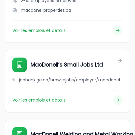
2-10 employees
employés
macdonellproperties.ca
Voir les emplois et détails
MacDonell’s Small Jobs Ltd
jobbank.gc.ca/browsejobs/employer/macdonell%E2%80%99s+small+jobs+ltd/ca
Voir les emplois et détails
MacDonell Welding and Metal Working 