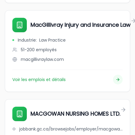
MacGillivray Injury and Insurance Law
Industrie
:
Law Practice
51-200
employés
macgillivraylaw.com
Voir les emplois et détails
MACGOWAN NURSING HOMES LTD.
jobbank.gc.ca/browsejobs/employer/macgowan+nursing+homes+ltd./ca