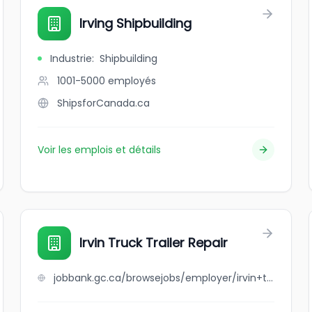
Irving Shipbuilding
Industrie
:
Shipbuilding
1001-5000
employés
ShipsforCanada.ca
Voir les emplois et détails
Irvin Truck Trailer Repair
jobbank.gc.ca/browsejobs/employer/irvin+truck+trailer+repair/ca