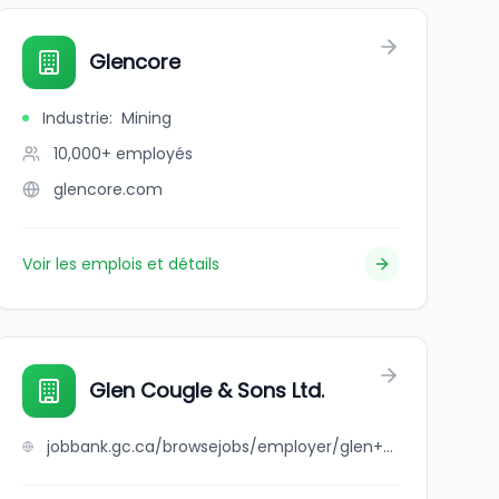
Glencore
Industrie
:
Mining
10,000+
employés
glencore.com
Voir les emplois et détails
Glen Cougle & Sons Ltd.
jobbank.gc.ca/browsejobs/employer/glen+cougle+%26+sons+ltd./ca