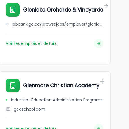
Glenlake Orchards & Vineyards
jobbank.gc.ca/browsejobs/employer/glenlake+orchards+%26+vineyards/ca
Voir les emplois et détails
Glenmore Christian Academy
Industrie
:
Education Administration Programs
gcaschool.com
Voir les emplois et détails