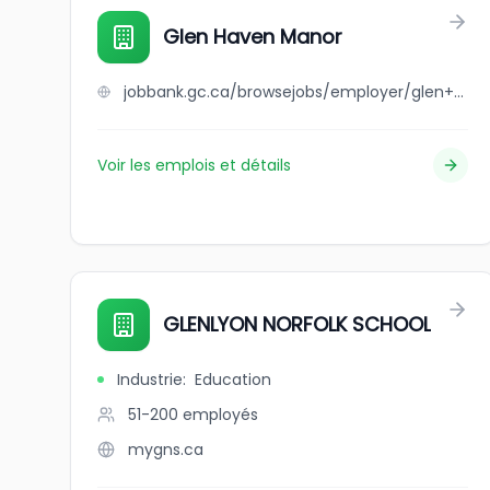
Glen Haven Manor
jobbank.gc.ca/browsejobs/employer/glen+haven+manor/ca
Voir les emplois et détails
GLENLYON NORFOLK SCHOOL
Industrie
:
Education
51-200
employés
mygns.ca