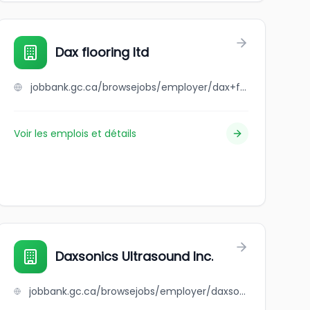
Dax flooring ltd
jobbank.gc.ca/browsejobs/employer/dax+flooring+ltd/ca
Voir les emplois et détails
Daxsonics Ultrasound Inc.
jobbank.gc.ca/browsejobs/employer/daxsonics+ultrasound+inc./ca