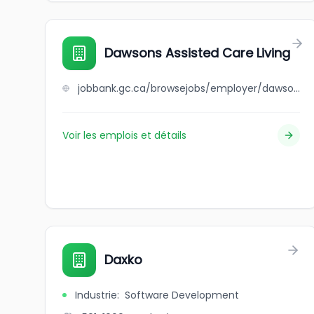
Dawsons Assisted Care Living
jobbank.gc.ca/browsejobs/employer/dawsons+assisted+care+living/ca
Voir les emplois et détails
Daxko
Industrie
:
Software Development