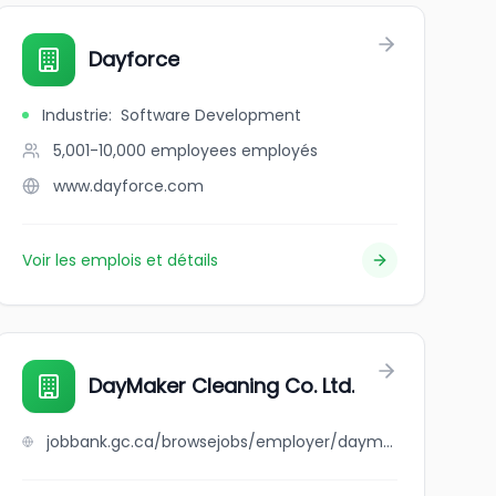
Dayforce
Industrie
:
Software Development
5,001-10,000 employees
employés
www.dayforce.com
Voir les emplois et détails
DayMaker Cleaning Co. Ltd.
jobbank.gc.ca/browsejobs/employer/daymaker+cleaning+co.+ltd./ca