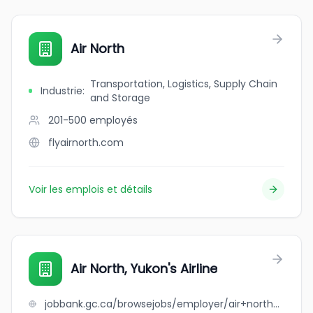
Air North
Transportation, Logistics, Supply Chain
Industrie
:
and Storage
201-500
employés
flyairnorth.com
Voir les emplois et détails
Air North, Yukon's Airline
jobbank.gc.ca/browsejobs/employer/air+north%2C+yukon%27s+airline/ca