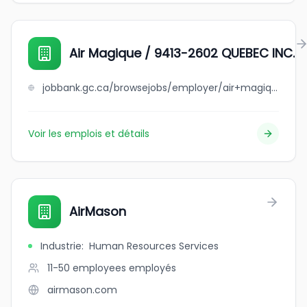
Air Magique / 9413-2602 QUEBEC INC.
jobbank.gc.ca/browsejobs/employer/air+magique+%2F+9413-2602+quebec+inc./ca
Voir les emplois et détails
AirMason
Industrie
:
Human Resources Services
11-50 employees
employés
airmason.com