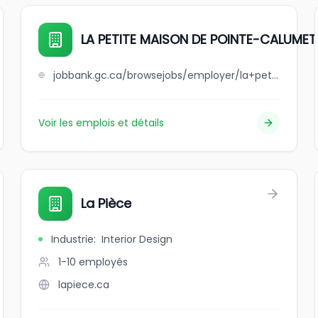
LA PETITE MAISON DE POINTE-CALUMET
jobbank.gc.ca/browsejobs/employer/la+petite+maison+de+pointe-calumet/ca
Voir les emplois et détails
La Pièce
Industrie
:
Interior Design
1-10
employés
lapiece.ca