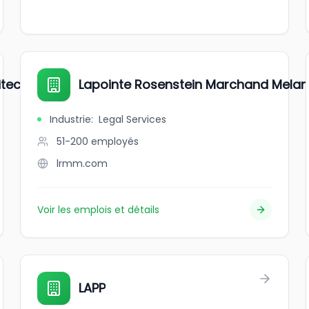
itectes
Lapointe Rosenstein Marchand Mela
Industrie
:
Legal Services
51-200
employés
lrmm.com
Voir les emplois et détails
LAPP