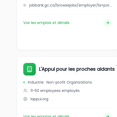
jobbank.gc.ca/browsejobs/employer/la+porte+de+la+mauricie/ca
Voir les emplois et détails
L'Appui pour les proches aidants
Industrie
:
Non-profit Organizations
11-50 employees
employés
lappui.org
Voir les emplois et détails