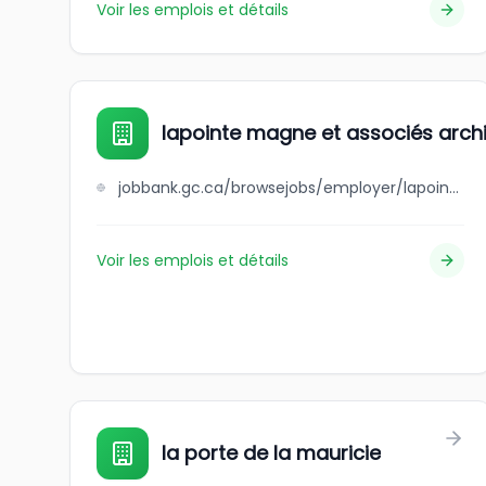
Voir les emplois et détails
lapointe magne et associés arch
jobbank.gc.ca/browsejobs/employer/lapointe+magne+et+associ%C3%A9s+architectes/ca
Voir les emplois et détails
la porte de la mauricie