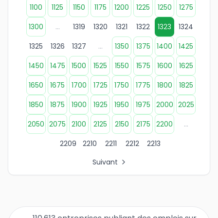
1100
1125
1150
1175
1200
1225
1250
1275
1300
...
1319
1320
1321
1322
1323
1324
1325
1326
1327
...
1350
1375
1400
1425
1450
1475
1500
1525
1550
1575
1600
1625
1650
1675
1700
1725
1750
1775
1800
1825
1850
1875
1900
1925
1950
1975
2000
2025
2050
2075
2100
2125
2150
2175
2200
...
2209
2210
2211
2212
2213
Suivant
Tous les liens de pages d'organisations
Page 1 des listes d'entreprises
Page 2 des listes d'entreprises
Page 3 des listes d'entreprises