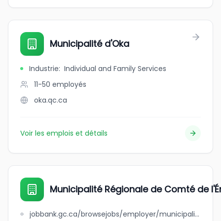
Municipalité d'Oka
Industrie
:
Individual and Family Services
11-50
employés
oka.qc.ca
Voir les emplois et détails
Municipalité Régionale de Comté de l'É
jobbank.gc.ca/browsejobs/employer/municipalit%C3%A9+r%C3%A9gionale+de+comt%C3%A9+de+l%27%C3%A9rable/ca