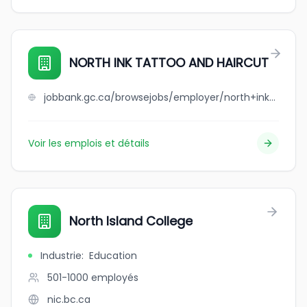
NORTH INK TATTOO AND HAIRCUT
jobbank.gc.ca/browsejobs/employer/north+ink+tattoo+and+haircut/ca
Voir les emplois et détails
North Island College
Industrie
:
Education
501-1000
employés
nic.bc.ca