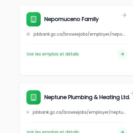
Nepomuceno Family
jobbank.gc.ca/browsejobs/employer/nepomuceno+family/ca
Voir les emplois et détails
Neptune Plumbing & Heating Ltd.
jobbank.gc.ca/browsejobs/employer/neptune+plumbing+%26+heating+ltd./ca
Voir les emplois et détails