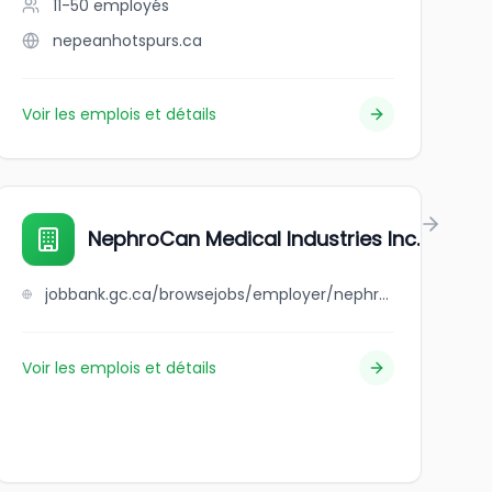
11-50
employés
nepeanhotspurs.ca
Voir les emplois et détails
NephroCan Medical Industries Inc.
jobbank.gc.ca/browsejobs/employer/nephrocan+medical+industries+inc./ca
Voir les emplois et détails