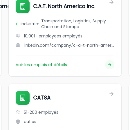
Home Builders
C.A.T. North America Inc.
Transportation, Logistics, Supply
Industrie
:
Chain and Storage
10,001+ employees
employés
linkedin.com/company/c-a-t-north-america
Voir les emplois et détails
CATSA
51-200
employés
cat.es