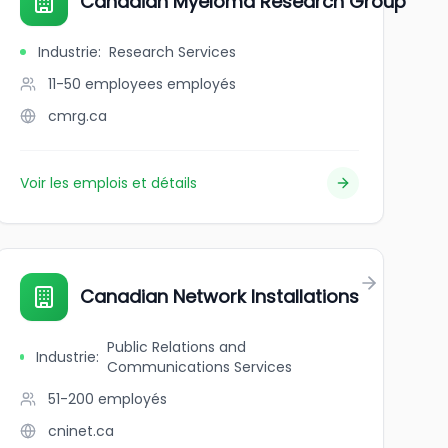
Canadian Myeloma Research Group
Industrie
:
Research Services
11-50 employees
employés
cmrg.ca
Voir les emplois et détails
Canadian Network Installations
Public Relations and
Industrie
:
Communications Services
51-200
employés
cninet.ca