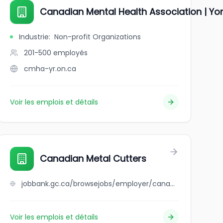
- Windsor Essex County
Canadian Mental Health Association | Yo
Industrie
:
Non-profit Organizations
201-500
employés
cmha-yr.on.ca
Voir les emplois et détails
Canadian Metal Cutters
jobbank.gc.ca/browsejobs/employer/canadian+metal+cutters/ca
Voir les emplois et détails