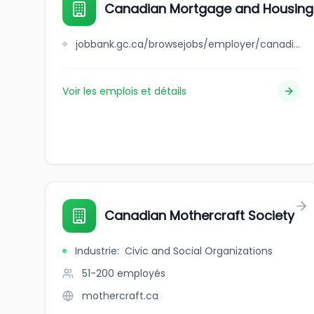
Canadian Mortgage and Housing
jobbank.gc.ca/browsejobs/employer/canadian+mortgage+and+housing+corporation+%28cmhc%29/ca
Voir les emplois et détails
Canadian Mothercraft Society
Industrie
:
Civic and Social Organizations
51-200
employés
mothercraft.ca