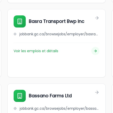
Basra Transport Bwp Inc
jobbank.gc.ca/browsejobs/employer/basra+transport+bwp+inc/ca
Voir les emplois et détails
Bassano Farms Ltd
jobbank.gc.ca/browsejobs/employer/bassano+farms+ltd/ca