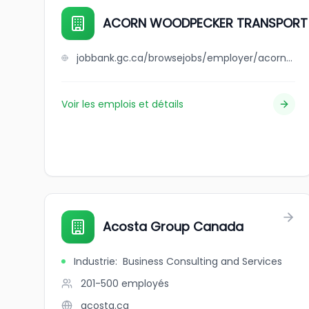
ACORN WOODPECKER TRANSPORT 
jobbank.gc.ca/browsejobs/employer/acorn+woodpecker+transport+ltd./ca
Voir les emplois et détails
Acosta Group Canada
Industrie
:
Business Consulting and Services
201-500
employés
acosta.ca