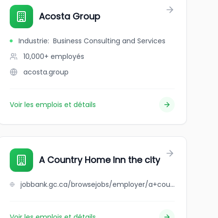
Acosta Group
Industrie
:
Business Consulting and Services
10,000+
employés
acosta.group
Voir les emplois et détails
A Country Home Inn the city
jobbank.gc.ca/browsejobs/employer/a+country+home+inn+the+city/ca
Voir les emplois et détails