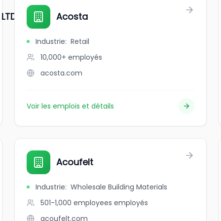
LTD.
Acosta
Industrie
:
Retail
10,000+
employés
acosta.com
Voir les emplois et détails
Acoufelt
Industrie
:
Wholesale Building Materials
501-1,000 employees
employés
acoufelt.com