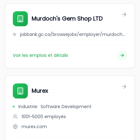
Murdoch's Gem Shop LTD
jobbank.gc.ca/browsejobs/employer/murdoch%27s+gem+shop+ltd/ca
Voir les emplois et détails
Murex
Industrie
:
Software Development
1001-5000
employés
murex.com