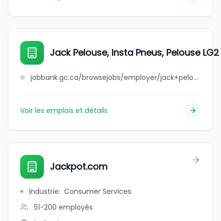
Jack Pelouse, Insta Pneus, Pelouse LG2
jobbank.gc.ca/browsejobs/employer/jack+pelouse%2C+insta+pneus%2C+pelouse+lg2/ca
Voir les emplois et détails
Jackpot.com
Industrie
:
Consumer Services
51-200
employés