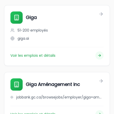
Giga
51-200
employés
giga.ai
Voir les emplois et détails
Giga Aménagement inc
jobbank.gc.ca/browsejobs/employer/giga+am%C3%A9nagement+inc/ca