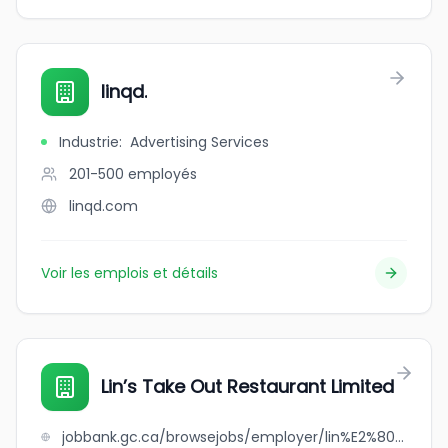
linqd.
Industrie
:
Advertising Services
201-500
employés
linqd.com
Voir les emplois et détails
Lin’s Take Out Restaurant Limited
jobbank.gc.ca/browsejobs/employer/lin%E2%80%99s+take+out+restaurant+limited/ca