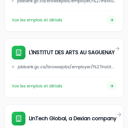
jobbank.gc.ca/browsejobs/employer/l%27institut+de+formation+++++++humaine+integrale+de+montreal/ca
Voir les emplois et détails
L'INSTITUT DES ARTS AU SAGUENAY
jobbank.gc.ca/browsejobs/employer/l%27institut+des+arts+au++++++++saguenay/ca
Voir les emplois et détails
LinTech Global, a Dexian company