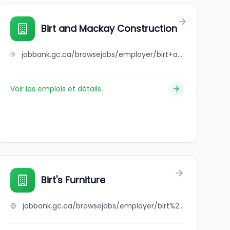
Birt and Mackay Construction
jobbank.gc.ca/browsejobs/employer/birt+and+mackay+construction/ca
Voir les emplois et détails
a
Birt's Furniture
jobbank.gc.ca/browsejobs/employer/birt%27s+furniture/ca