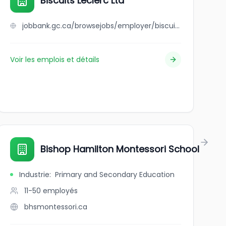
Biscuits Leclerc Ltd
jobbank.gc.ca/browsejobs/employer/biscuits+leclerc+ltd/ca
Voir les emplois et détails
Bishop Hamilton Montessori School
Industrie
:
Primary and Secondary Education
11-50
employés
bhsmontessori.ca