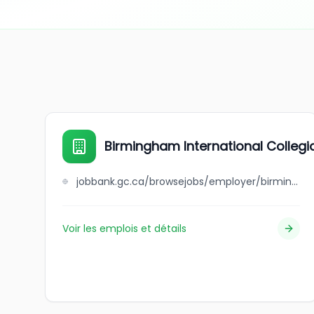
Birmingham International Colleg
jobbank.gc.ca/browsejobs/employer/birmingham+international+collegiate+of+canada/ca
Voir les emplois et détails