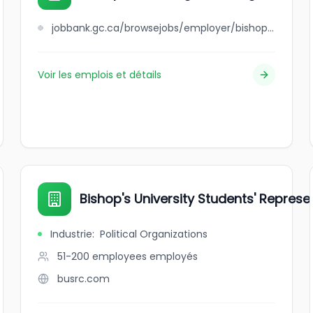
jobbank.gc.ca/browsejobs/employer/bishop%27s+plumbing+%26+heating+%281998%29+inc./ca
Voir les emplois et détails
Bishop's University Students' Represe
Industrie
:
Political Organizations
51-200 employees
employés
busrc.com